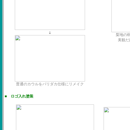
↓
梨地の
美観だ
普通のカウルをパリダカ仕様にリメイク
■ ロゴ入れ塗装