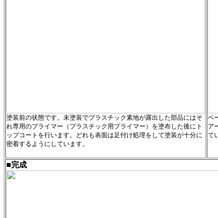
塗装前の状態です。未塗装でプラスチック素地が露出した部品にはそ
ベ
れ専用のプライマー（プラスチック用プライマー）を塗布した後にト
ア
ップコートを行います。どれも表面は足付け処理をして塗装が十分に
て
密着するようにしています。
■完成