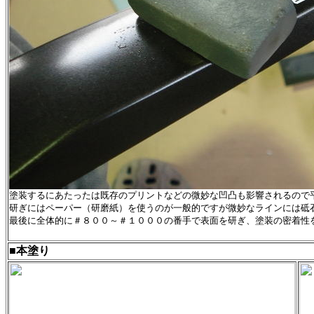
塗装するにあたったは既存のプリントなどの微妙な凹凸も影響されるので
研ぎにはペーパー（研磨紙）を使うのが一般的ですが微妙なラインには砥
最後に全体的に＃８００～＃１０００の番手で表面を研ぎ、塗装の密着性
■本塗り