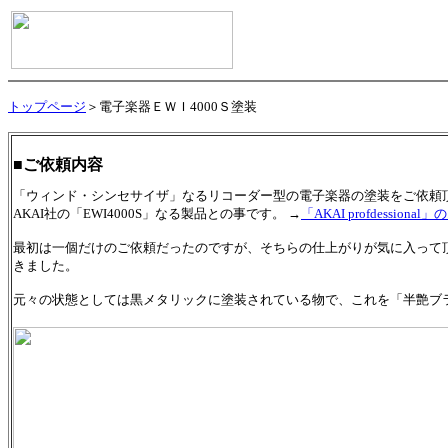
トップページ
＞電子楽器ＥＷＩ4000Ｓ塗装
■ご依頼内容
「ウィンド・シンセサイザ」なるリコーダー型の電子楽器の塗装をご依頼
AKAI社の「EWI4000S」なる製品との事です。 →
「AKAI profdessio
最初は一個だけのご依頼だったのですが、そちらの仕上がりが気に入って
きました。
元々の状態としては黒メタリックに塗装されている物で、これを「半艶ブ