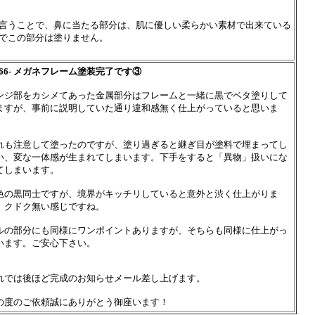
言うことで、鼻に当たる部分は、肌に優しい柔らかい素材で出来ている
でこの部分は塗りません。
1266- メガネフレーム塗装完了です③
ンジ部をカシメてあった金属部分はフレームと一緒に黒でベタ塗りして
ますが、事前に説明していた通り違和感無く仕上がっていると思いま
。
れも注意して塗ったのですが、塗り過ぎると継ぎ目が塗料で埋まってし
い、変な一体感が生まれてしまいます。下手をすると「異物」扱いにな
てしまいます。
色の黒同士ですが、境界がキッチリしていると意外と渋く仕上がりま
。クドク無い感じですね。
ルの部分にも同様にワンポイントありますが、そちらも同様に仕上がっ
います。ご安心下さい。
れでは後ほど完成のお知らせメール差し上げます。
の度のご依頼誠にありがとう御座います！