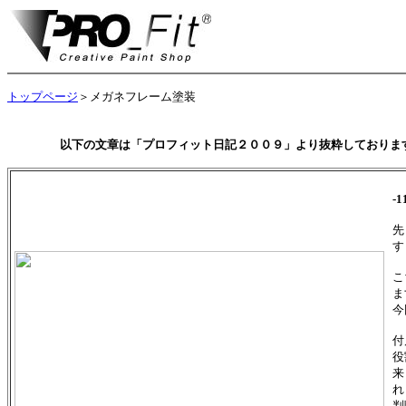
トップページ
＞メガネフレーム塗装
以下の文章は「プロフィット日記２００９」より抜粋しておりま
-
先
す
こ
ま
今
付
役
来
れ
判