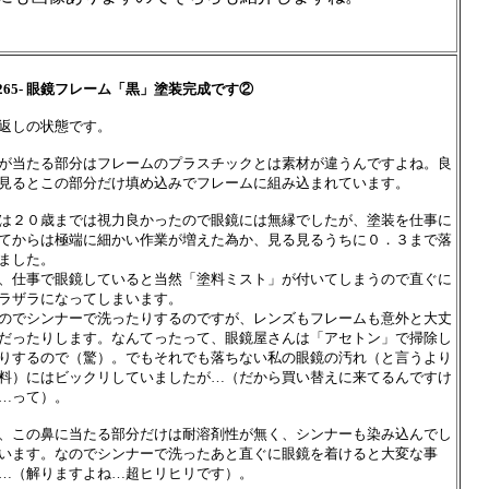
1265- 眼鏡フレーム「黒」塗装完成です②
返しの状態です。
が当たる部分はフレームのプラスチックとは素材が違うんですよね。良
見るとこの部分だけ填め込みでフレームに組み込まれています。
は２０歳までは視力良かったので眼鏡には無縁でしたが、塗装を仕事に
てからは極端に細かい作業が増えた為か、見る見るうちに０．３まで落
ました。
、仕事で眼鏡していると当然「塗料ミスト」が付いてしまうので直ぐに
ラザラになってしまいます。
のでシンナーで洗ったりするのですが、レンズもフレームも意外と大丈
だったりします。なんてったって、眼鏡屋さんは「アセトン」で掃除し
りするので（驚）。でもそれでも落ちない私の眼鏡の汚れ（と言うより
料）にはビックリしていましたが…（だから買い替えに来てるんですけ
…って）。
、この鼻に当たる部分だけは耐溶剤性が無く、シンナーも染み込んでし
います。なのでシンナーで洗ったあと直ぐに眼鏡を着けると大変な事
…（解りますよね…超ヒリヒリです）。