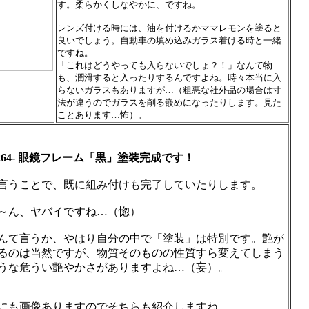
す。柔らかくしなやかに、ですね。
レンズ付ける時には、油を付けるかママレモンを塗ると
良いでしょう。自動車の填め込みガラス着ける時と一緒
ですね。
「これはどうやっても入らないでしょ？！」なんて物
も、潤滑すると入ったりするんですよね。時々本当に入
らないガラスもありますが…（粗悪な社外品の場合は寸
法が違うのでガラスを削る嵌めになったりします。見た
ことあります…怖）。
1264- 眼鏡フレーム「黒」塗装完成です！
言うことで、既に組み付けも完了していたりします。
～ん、ヤバイですね…（惚）
んて言うか、やはり自分の中で「塗装」は特別です。艶が
るのは当然ですが、物質そのものの性質すら変えてしまう
うな危うい艶やかさがありますよね…（妄）。
にも画像ありますのでそちらも紹介しますね。