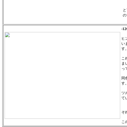
と
の
-
ヒ
い
す
こ
ま
っ
同
す
ツ
て
そ
こ