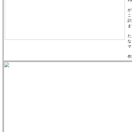
が
こ
計
ま
た
な
マ
作