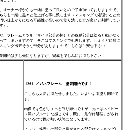
、オーナー様からも一緒に塗って良いとのご了承頂いておりますので、
ちらも一緒に黒々と仕上げる事に致します（マスキングで処理すると余
汚い仕上がりになる可能性が高いので塗り潰した方が良いと判断してい
す）。
だ、フレームとツル（サイド部分の棒）との稼動部分は塗ると動かなく
ってしまいますので、そこはマスキングで処理します。ちょうど綺麗に
スキング出来そうな部分がありますのでこちらはご安心下さい。
業開始は少し先になりますが、完成を楽しみにお待ち下さい！
-1261- メガネフレーム 塗装開始です！
こちらも大変お待たせしました。いよいよ本塗り開始で
す。
画像では色がちょっと判り難いですが、元々はネイビー
（濃いブルー）な感じです。既に「足付け処理」がされ
ているので艶が無い状態になってます。
ヒンジ（蝶番）の部分と鼻が当たる部分はマスキングし