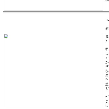
-
裏
鼻
く
私
し
ち
が
ザ
な
夫
た
塗
ど
が
ま
に