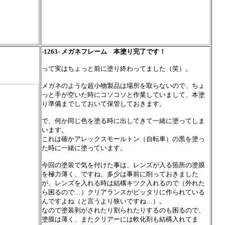
-1263- メガネフレーム 本塗り完了です！
って実はちょっと前に塗り終わってました（笑）。
メガネのような超小物製品は場所を取らないので、ちょ
っと手が空いた時にコソコソと作業していまして、本塗
り準備までしておいて保管しておきます。
で、何か同じ色を塗る時に出してきて一緒に塗ってしま
います。
これは確かアレックスモールトン（自転車）の黒を塗っ
た時に一緒に塗っています。
今回の塗装で気を付けた事は、レンズが入る箇所の塗膜
を極力薄く、ですね。多少は事前に削っておきました
が、レンズを入れる時は結構キツク入れるので（外れた
ら困るので…）クリアランスがピッタリに作られている
んですよね（と言うより狭いですね…）。
なので塗装剥がされたり割られたりするのも困るので、
塗膜は薄く、またクリアーには軟化剤も結構入れてま