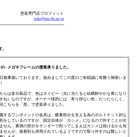
塗装専門店プロフィット
info@pro-fit.ne.jp
す。
1185- メガネフレームの塗装承りました。
日無事届いております。改めましてこの度のご依頼誠に有難う御座いま
！
ちらは多分新品で、色はネイビー（光に当たると結構鮮やかな青になり
すね）なのですが、オーナー様的には「有り得ない色」だったらしく、
回こちらを「黒」で塗装承りました。
属するワンポイントの金具は、蝶番部分を支える為のボルトナット的な
割をしているのですが、固定自体が「カシメ」になるので外すことが出
ません。裏側の部分をサンダーで削ってしまえばカシメは抜けるかも知
ませんが、接着剤も併用されているようですので取り外すのは難しいと
断します。