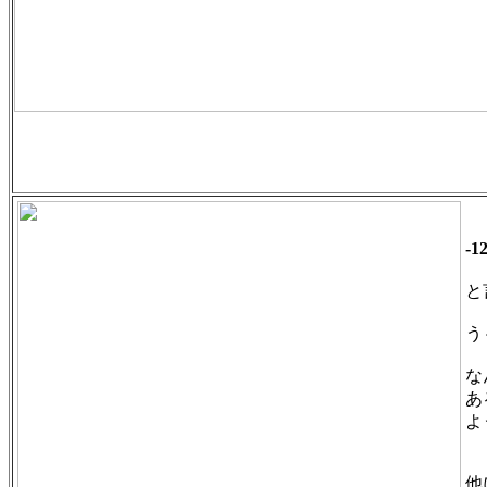
-
と
う
な
あ
よ
他