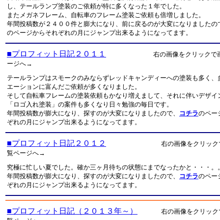
し、テールランプ塗装のご依頼が特に多くなった１年でした。
またメガネフレーム、自転車のフレーム塗装ご依頼も倍増しました。
年間投稿数が２４００件と膨大になり、前に戻るのが大変になりましたの
のページからそれぞれの月にジャンプ出来るようになってます。
■プロフィット日記２０１１
右の画像をクリックで
ージへ→
テールランプはスモークのみならずレッドキャンディーへの塗装も多く、
エーションに富んだご依頼が多くなりました。
そして自転車フレームの塗装依頼もかなり増えまして、それに伴いデザイ
「ロゴ入れ塗装」の案件も多くなり日々勉強の毎日です。
年間投稿数が膨大になり、探すのが大変になりましたので、
コチラ
のペー
ぞれの月にジャンプ出来るようになってます。
■プロフィット日記２０１２
右の画像をクリック
覧ページへ→
究極に忙しい夏でした。確か三ヶ月待ちの状態にまでなったかと・・・。
年間投稿数が膨大になり、探すのが大変になりましたので、
コチラ
のペー
ぞれの月にジャンプ出来るようになってます。
■プロフィット日記（２０１３年～）
右の画像をクリック