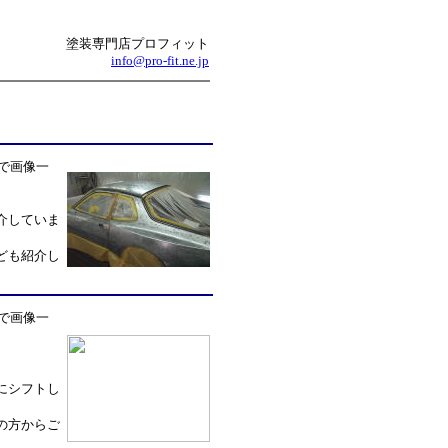
塗装専門店プロフィット
info@pro-fit.ne.jp
で画像一
介していま
ども紹介し
で画像一
にシフトし
の方からご