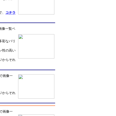
で、
コチラ
画像一覧ペ
多彩なバリ
ン性の高い
ジからそれ
で画像一
。
ジからそれ
で画像一