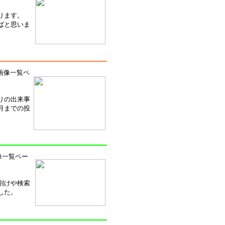
ります。
ばと思いま
画像一覧ペ
りの出来事
月までの投
像一覧ペー
別けや検索
した。