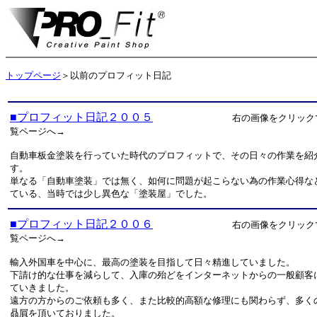
トップページ
＞以前のプロフィット日記
■プロフィット日記２００５
右の画像をクリック
覧ページへ→
自動車板金塗装を行っていた時代のプロフィットで、その日々の作業を紹
す。
単なる「自動車塗装」では無く、如何に問題が起こらない為の作業心得な
ている、当時では少し異色な「塗装屋」でした。
■プロフィット日記２００６
右の画像をクリック
覧ページへ→
輸入外国車を中心に、最高の塗装を目指して日々精進していました。
下請け的な仕事を減らして、入庫の殆どをインターネットからの一般顧客
ていきました。
遠方の方からのご依頼も多く、また比較的高額な修理にも関わらず、多く
贔屓を頂いておりました。