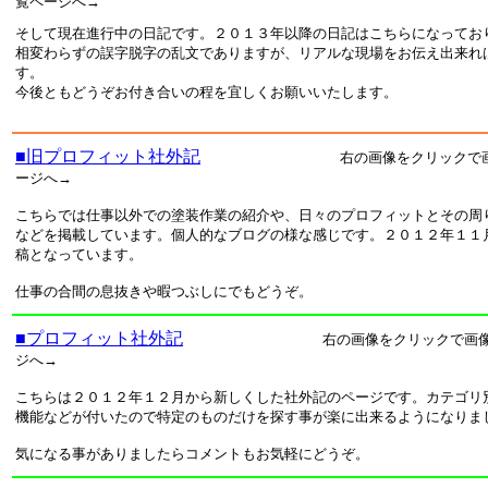
覧ページへ→
そして現在進行中の日記です。２０１３年以降の日記はこちらになってお
相変わらずの誤字脱字の乱文でありますが、リアルな現場をお伝え出来れ
す。
今後ともどうぞお付き合いの程を宜しくお願いいたします。
■旧プロフィット社外記
右の画像をクリックで
ージへ→
こちらでは仕事以外での塗装作業の紹介や、日々のプロフィットとその周
などを掲載しています。個人的なブログの様な感じです。２０１２年１１
稿となっています。
仕事の合間の息抜きや暇つぶしにでもどうぞ。
■プロフィット社外記
右の画像をクリックで画
ジへ→
こちらは２０１２年１２月から新しくした社外記のページです。カテゴリ
機能などが付いたので特定のものだけを探す事が楽に出来るようになりま
気になる事がありましたらコメントもお気軽にどうぞ。