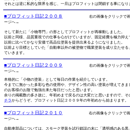
それとは逆に私的な限界を感じ、一旦はプロフィットは閉鎖する事になり
■プロフィット日記２００８
右の画像をクリックで画像
ージへ→
そして新たに「小物専門」の形としてプロフィットが再稼動しました。
以前と同様、品質重視での仕事を心がけていますが、固定経費を極力抑え
以前に比べてかなり安価で高品位塗装を提供出来るようになりました。
以前より目標としていた「自動車以外の被塗物で職業塗装を成り立たせる
ていきます。
■プロフィット日記２００９
右の画像をクリックで画像
ージへ→
本格的に「小物の塗装」として毎日の作業を紹介しています。
今までに無かった多彩な色の使用や、デザイン性の高い塗装が増えてきま
のお客様のお陰で勉強出来た毎日だったと思います。
余りの掲載数の多さ故に、年初めまで戻るのは大変だと思いますので、そ
チラ
からどうぞ。プロフィット日記２００９年の年初めから始まります。
■プロフィット日記２０１０
右の画像をクリックで
ージへ→
自動車部品については、スモーク塗装を試行錯誤の末に「透明感のある黒