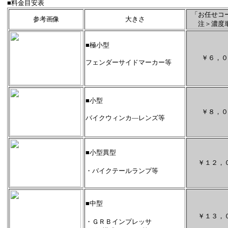
■料金目安表
「お任せコ
参考画像
大きさ
注＞濃度
■極小型
￥６，０
フェンダーサイドマーカー等
■小型
￥８，０
バイクウィンカ―レンズ等
■小型異型
￥１２，
・バイクテールランプ等
■中型
￥１３，
・ＧＲＢインプレッサ