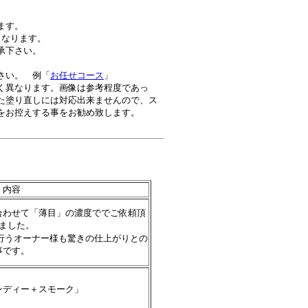
ます。
となります。
承下さい。
さい。 例「
お任せコース
」
く異なります。画像は参考程度であっ
た塗り直しには対応出来ませんので、ス
をお控えする事をお勧め致します。
内容
合わせて「薄目」の濃度ででご依頼頂
ました。
行うオーナー様も驚きの仕上がりとの
事です。
ンディー＋スモーク」