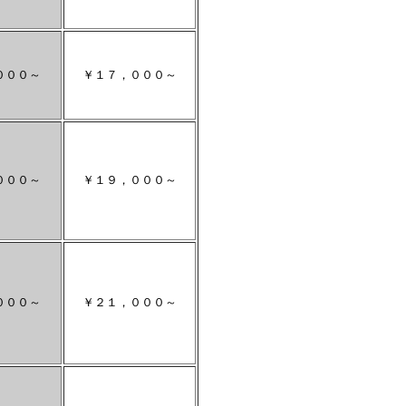
０００～
￥１７，０００～
０００～
￥１９，０００～
０００～
￥２１，０００～