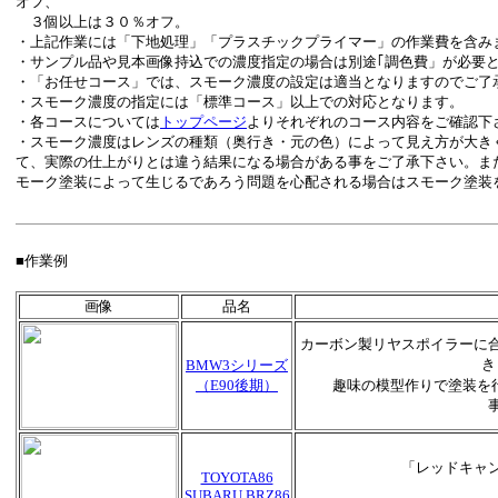
オフ、
３個以上は３０％オフ。
・上記作業には「下地処理」「プラスチックプライマー」の作業費を含み
・サンプル品や見本画像持込での濃度指定の場合は別途｢調色費」が必要
・「お任せコース」では、スモーク濃度の設定は適当となりますのでご了
・スモーク濃度の指定には「標準コース」以上での対応となります。
・各コースについては
トップページ
よりそれぞれのコース内容をご確認下
・スモーク濃度はレンズの種類（奥行き・元の色）によって見え方が大き
て、実際の仕上がりとは違う結果になる場合がある事をご了承下さい。ま
モーク塗装によって生じるであろう問題を心配される場合はスモーク塗装
■作業例
画像
品名
カーボン製リヤスポイラーに
き
BMW3シリーズ
（E90後期）
趣味の模型作りで塗装を
「レッドキャ
TOYOTA86
SUBARU BRZ86