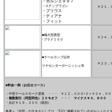
・ポルシェ９９７
・ステップワゴン
￥２１，
・プリウス
・ティアナ
・フィット
■極大型異型
￥２４，
･プラド１５０
■テールランプ以外
￥２３，
リヤセンターガーニッシュ等
■料金一例（お任せコース）
・中型テールスモーク塗装 ・・・ ￥１２，０００×２＝￥２４，００
・複数割引（同型同色）２０％オフ ・・・ マイナス￥４、８００
・合計￥１９，２００（税別）
参考＞「中型」の大きさとしては、下記に掲載されているポルシェケイ