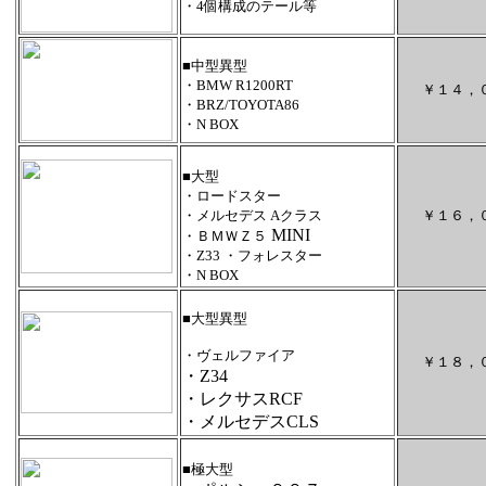
・4個構成のテール等
■中型異型
・BMW R1200RT
￥１４，
・BRZ/TOYOTA86
・N BOX
■大型
・ロードスター
・メルセデス Aクラス
￥１６，
MINI
・ＢＭＷＺ５
・Z33 ・フォレスター
・N BOX
■大型異型
・ヴェルファイア
￥１８，
・Z34
・レクサスRCF
・メルセデスCLS
■極大型