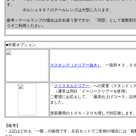
す。
ポルシェ９９７のテールレンズは大型に入ります。
備考＞テールランプの場合は左右違う形ですが、「同型」として複数割
うぞご利用ください。
■作業オプション
マスキング（クリアー抜き）
一箇所￥３，０
「
クリスタルクリアー
」への変更（スタンドッ
（通常は同社「イージークリアーを使用）
ご要望にお応えして、「最高仕上げコース」以
ました。
塗装費用の１０％～２０％増しで対応致します
【備考】
・上記はどれも「一個」の値段です。左右セットでご依頼の場合には「複