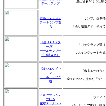
単に塗るだけでは無
テールランプ
ポルシェ９９７
サンプル画像持
テールランプ左
「余り濃過ぎず、それで
右
日産FUGA（フ
「バックランプ部は
ーガ）
テールランプ一
マスキングシート作成
式（計４個）
ポルシェケイマ
「出来るだけ永く
ン
テールランプ左
全てにおいて優れた「クリ
右
メルセデスベン
「ボディに
ツCLS
左右テールレン
バックランプ部は「抜き