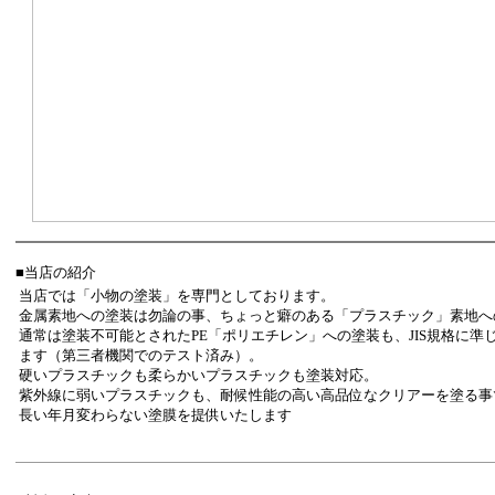
■当店の紹介
当店では「小物の塗装」を専門としております。
金属素地への塗装は勿論の事、ちょっと癖のある「プラスチック」素地へ
通常は塗装不可能とされたPE「ポリエチレン」への塗装も、JIS規格に
ます（第三者機関でのテスト済み）。
硬いプラスチックも柔らかいプラスチックも塗装対応。
紫外線に弱いプラスチックも、耐候性能の高い高品位なクリアーを塗る事
長い年月変わらない塗膜を提供いたします